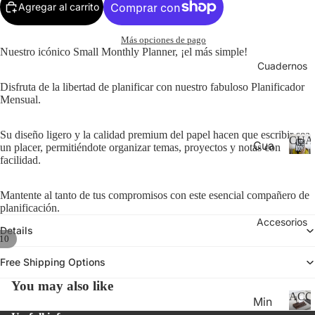
6-
Agregar al carrito
P
Calen
la
202
n
Más opciones de pago
7
n
Nuestro icónico Small Monthly Planner, ¡el más simple!
Aca
er
Cuadernos
de
s
Disfruta de la libertad de planificar con nuestro fabuloso Planificador
&
mic
Mensual.
C
Yea
al
r
e
Su diseño ligero y la calidad premium del papel hacen que escribir sea
CUA
Cua
Pla
un placer, permitiéndote organizar temas, proyectos y notas con
n
facilidad.
der
d
C
nne
ar
U
nos
rs
s
A
Mantente al tanto de tus compromisos con este esencial compañero de
en
202
D
planificación.
espi
E
Accesorios
7
Details
ral.
R
10
Pla
N
Cua
nne
Free Shipping Options
O
der
rs &
S
You may also like
nos
Cal
ACC
Min
fino
end