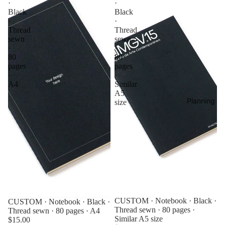
·
·
Black
Black
·
·
Thread
Thread
sewn
sewn
·
·
80
80
pages
pages
·
·
A4
Similar
A5
Planning
size
CUSTOM · Notebook · Black ·
CUSTOM · Notebook · Black ·
Thread sewn · 80 pages ·
Thread sewn · 80 pages · A4
Similar A5 size
$15.00