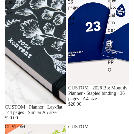
Similar
36
rs &
A5
pages
size
·
Cal
A4
ern
size
dar
s
Co
ver
PR
O
CUSTOM · 2026 Big Monthly
Planner · Stapled binding · 36
pages · A4 size
$20.00
CUSTOM · Planner · Lay-flat ·
144 pages · Similar A5 size
$20.00
CUSTOM
CUSTOM
·
·