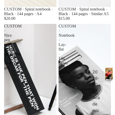
CUSTOM · Spiral notebook ·
CUSTOM · Spiral notebook ·
Black · 144 pages · A4
Black · 144 pages · Similar A5
$20.00
$15.00
CUSTOM
CUSTOM
·
·
Nice
Notebook
pen
·
with
Lay-
lovely
flat
packaging
·
·
144
Best
pages
gift.
·
Plann
20
Similar
&
A5
26-
P
Calen
size
la
20
n
27
n
Aca
er
de
s
&
mic
C