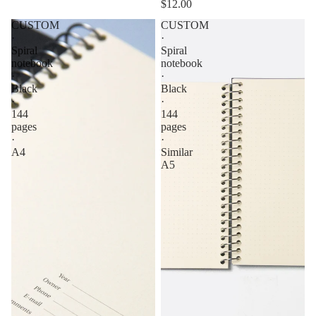
$12.00
CUSTOM
CUSTOM
·
·
Spiral
Spiral
notebook
notebook
·
·
Black
Black
·
·
144
144
pages
pages
·
·
A4
Similar
A5