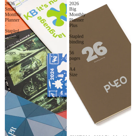
2026
2026
Small
Big
Monthly
Monthly
Planner
Planner
·
Plus
Stapled
·
binding
Stapled
·
binding
44
·
pages
56
·
pages
Similar
·
A5
A4
size
Size