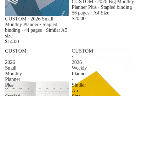
CUSTOM · 2026 Big Monthly
Planner Plus · Stapled binding ·
56 pages · A4 Size
$20.00
CUSTOM · 2026 Small
Monthly Planner · Stapled
binding · 44 pages · Similar A5
size
$14.00
CUSTOM
CUSTOM
·
·
2026
2026
Small
Weekly
Monthly
Planner
Planner
·
Plus
Similar
·
A5
Stapled
Size
binding
·
Notebooks
·
144
56
pages
pages
·
Similar
A5